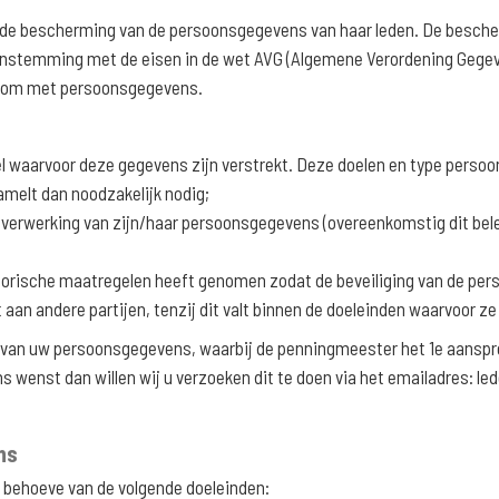
an de bescherming van de persoonsgegevens van haar leden. De bes
reenstemming met de eisen in de wet AVG (Algemene Verordening Gegev
ig om met persoonsgegevens.
waarvoor deze gegevens zijn verstrekt. Deze doelen en type persoo
melt dan noodzakelijk nodig;
 verwerking van zijn/haar persoonsgegevens (overeenkomstig dit bele
orische maatregelen heeft genomen zodat de beveiliging van de per
n andere partijen, tenzij dit valt binnen de doeleinden waarvoor ze 
g van uw persoonsgegevens, waarbij de penningmeester het 1e aanspre
s wenst dan willen wij u verzoeken dit te doen via het emailadres: 
ns
behoeve van de volgende doeleinden: