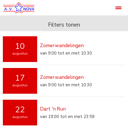
Welkom
Accommodatie
Noviteit
Footer
Categori
Filters tonen
10
Zomerwandelingen
Home
Pagina's
Agenda
Nieuws
B
van 9:00 tot en met 10:30
augustus
17
Zomerwandelingen
van 9:00 tot en met 10:30
augustus
22
Dart 'n Run
van 19:00 tot en met 23:59
augustus