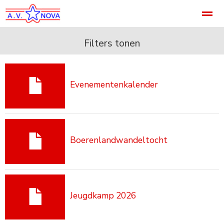
Welkom
Accommodatie
Noviteit
Footer
Categori
Filters tonen
Home
Pagina's
Agenda
Nieuws
B
Evenementenkalender
Boerenlandwandeltocht
Jeugdkamp 2026