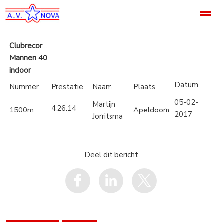
Welkom
Accommodatie
Noviteit
Footer
Categori
Clubrecords
Mannen 40
indoor
Home
Pagina's
Agenda
Nieuws
B
Datum
Nummer
Prestatie
Naam
Plaats
05-02-
Martijn
4.26,14
1500m
Apeldoorn
2017
Jorritsma
Deel dit bericht