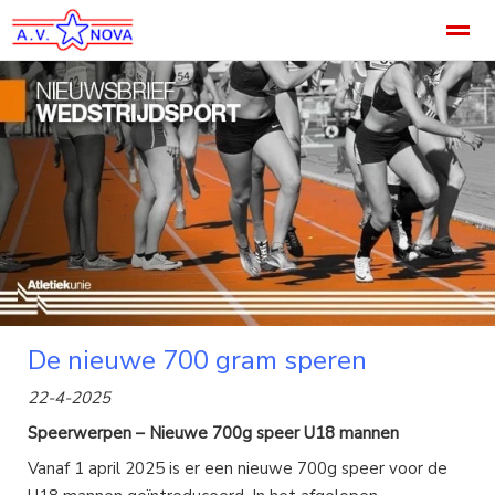
Welkom
Accommodatie
Noviteit
Footer
Categori
Home
Pagina's
Agenda
Nieuws
B
De nieuwe 700 gram speren
22-4-2025
Speerwerpen – Nieuwe 700g speer U18 mannen
Vanaf 1 april 2025 is er een nieuwe 700g speer voor de